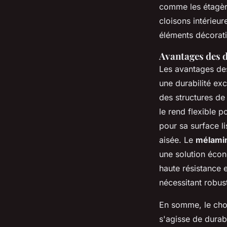
comme les étagères
cloisons intérieu
éléments décorat
Avantages des di
Les avantages de
une durabilité ex
des structures de
le rend flexible p
pour sa surface l
aisée. Le
mélami
une solution écon
haute résistance e
nécessitant robust
En somme, le choi
s'agisse de durabi