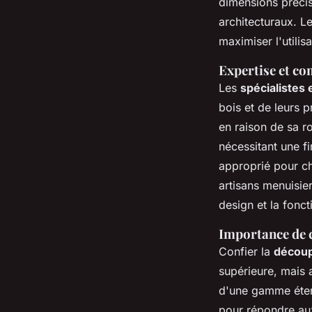
dimensions précis
architecturaux. L
maximiser l'utilis
Expertise et co
Les
spécialistes 
bois et de leurs p
en raison de sa r
nécessitant une fi
approprié pour cha
artisans menuisie
design et la fonct
Importance de c
Confier la
découp
supérieure, mais a
d'une gamme étend
pour répondre aux