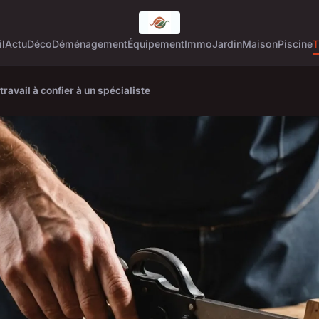
l
Actu
Déco
Déménagement
Équipement
Immo
Jardin
Maison
Piscine
T
ravail à confier à un spécialiste