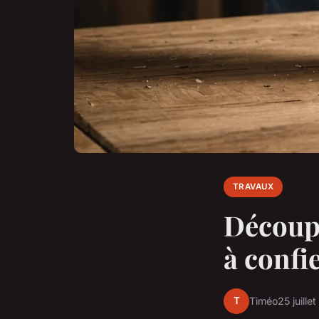
TRAVAUX
Découpe
à confie
T
Timéo
25 juille