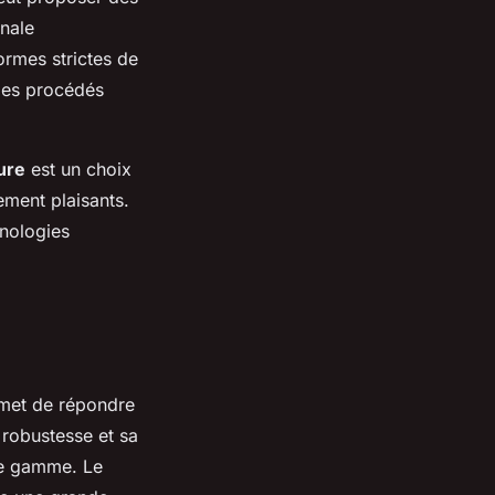
inale
ormes strictes de
des procédés
ure
est un choix
ement plaisants.
hnologies
met de répondre
robustesse et sa
 de gamme. Le