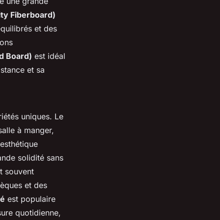
re une grande
y Fiberboard)
quilibrés et des
ions
d Board)
est idéal
istance et sa
iétés uniques. Le
salle à manger,
 esthétique
ande solidité sans
t souvent
hèques et des
né
est populaire
sure quotidienne,