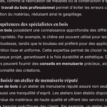
es, comme la fabrication de meubles ou la construction d'
e
travail du bois professionnel
permet d'éviter les erreurs 
ation du matériau, réduisant ainsi le gaspillage.
mpétences des spécialistes en bois
en bois
possèdent une connaissance approfondie des différ
ropriétés. Par exemple, le chêne est souvent utilisé pour le
obustesse, tandis que le bouleau est préféré pour des appli
nition lisse et uniforme. Cette expertise permet de choisir le
que projet, garantissant à la fois durabilité et esthétique. 
rs peuvent fournir des
conseils en menuiserie
précieux, aid
ionnalité des créations.
hoisir un atelier de menuiserie réputé
e de bois
à un atelier de menuiserie réputé assure non seu
ussi une tranquillité d'esprit. Les ateliers bien établis disp
ue de matériaux de haute qualité et offrent des services 
 besoins spécifiques des clients. Par exemple, un atelier 