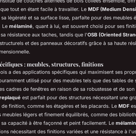
onstitué de couches alternées de bois collées ensemble, off
ue tout en étant facile à travailler. Le
MDF (Medium Densit
sa légèreté et sa surface lisse, parfaite pour des meubles é
s. Le
mélaminé
, quant à lui, est souvent choisi pour ses finit
sa résistance aux taches, tandis que l'
OSB (Oriented Stran
structurels et des panneaux décoratifs grâce à sa haute rés
imensionnelle.
cifiques : meubles, structures, finitions
is a des applications spécifiques qui maximisent ses propr
ouramment utilisé pour des meubles tels que des tables de 
des cadres de fenêtres en raison de sa robustesse et de son
replaqué
est parfait pour des structures nécessitant une gr
ité de finition, comme les étagères et les placards. Le
MDF
es
 meubles légers et finement équilibrés, comme des bibliot
 sa capacité à être façonné et peint facilement. Le
mélami
ons nécessitant des finitions variées et une résistance à l'u