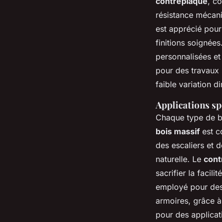
contreplaqué
, c
résistance mécaniq
est apprécié pour 
finitions soignée
personnalisées et 
pour des travaux 
faible variation d
Applications spé
Chaque type de bo
bois massif
est c
des escaliers et 
naturelle. Le
cont
sacrifier la facil
employé pour des
armoires, grâce à
pour des applicati