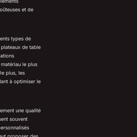
éléments
coûteuses et de
ents types de
s plateaux de table
cations
 matériau le plus
De plus, les
ant à optimiser le
lement une qualité
osent souvent
personnalisés
peut proposer des