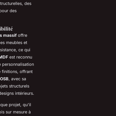
tructurelles, des
 pour des
bilité
s massif
offre
 des meubles et
sistance, ce qui
MDF
est reconnu
e personnalisation
finitions, offrant
OSB
, avec sa
jets structurels
esigns intérieurs.
ue projet, qu'il
bois sur mesure à