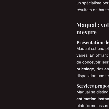
un spécialiste per
résultats de haut
Maqual : vot
mesure
Présentation de
Maqual est une pl
variés. En offran
de concevoir leur
bricolage
, des
am
disposition une 
Services propos
Maqual se distingu
estimation insta
plateforme assure 