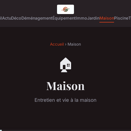
l
Actu
Déco
Déménagement
Équipement
Immo
Jardin
Maison
Piscine
T
Accueil
› Maison
🏠
Maison
Entretien et vie à la maison