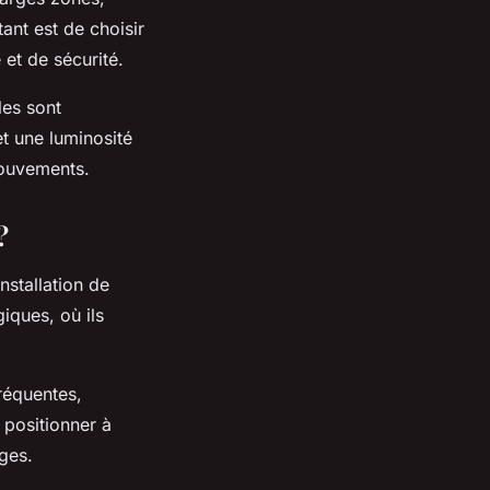
ant est de choisir
 et de sécurité.
les sont
t une luminosité
mouvements.
?
nstallation de
giques, où ils
réquentes,
 positionner à
ges.