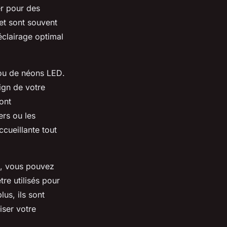
er pour des
et sont souvent
clairage optimal
u de
néons LED
.
ign de votre
ont
ers ou les
cueillante tout
té, vous pouvez
re utilisés pour
lus, ils sont
iser votre