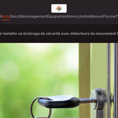
l
Actu
Déco
Déménagement
Équipement
Immo
Jardin
Maison
Piscine
T
ur installer un éclairage de sécurité avec détecteurs de mouvement 