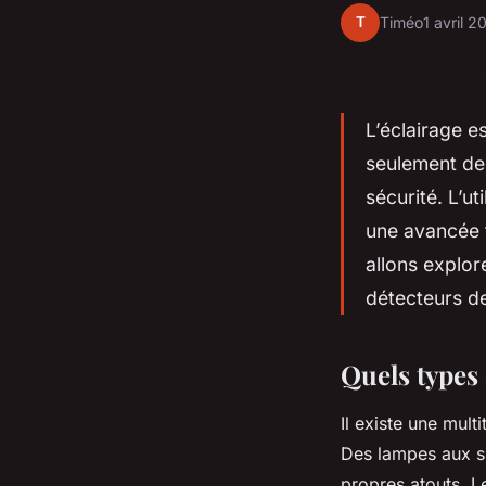
T
Timéo
1 avril 2
L’éclairage e
seulement de 
sécurité. L’ut
une avancée 
allons explor
détecteurs d
Quels types 
Il existe une mult
Des lampes aux su
propres atouts. L