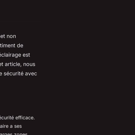
met non
ntiment de
éclairage est
 article, nous
de sécurité avec
curité efficace.
aire a ses
larges zones,