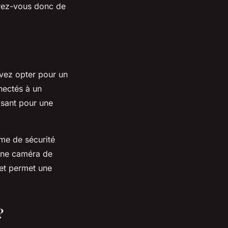
urez-vous donc de
vez opter pour un
ectés à un
ffisant pour une
me de sécurité
une caméra de
 et permet une
?