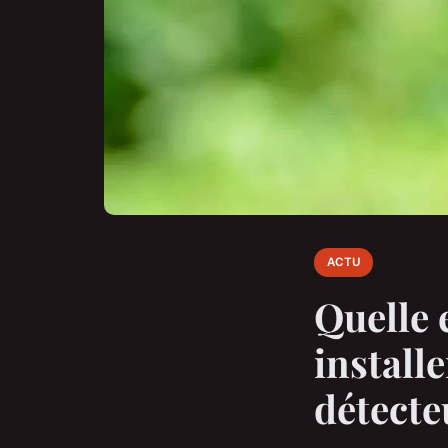
ACTU
Quelle 
install
détect