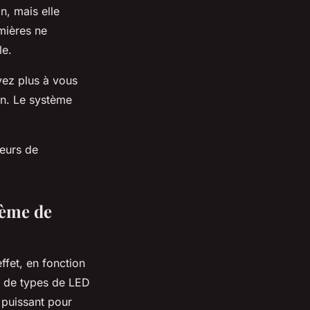
n, mais elle
mières ne
le.
avez plus à vous
on. Le système
teurs de
tème de
fet, en fonction
é de types de LED
 puissant pour