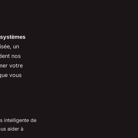
systèmes
isée, un
dent nos
mer votre
 que vous
 intelligente de
us aider à