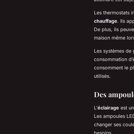
Les thermostats i
chauffage
. Ils a
De plus, ils peuve
maison même lors
Les systèmes de ge
consommation d’él
consomment le plus
utilisés.
Des ampoule
L’
éclairage
est un
Les ampoules LED 
changer ses coul
besoins.