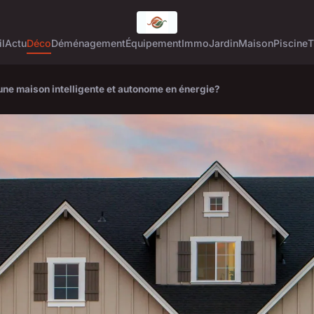
l
Actu
Déco
Déménagement
Équipement
Immo
Jardin
Maison
Piscine
T
ne maison intelligente et autonome en énergie?