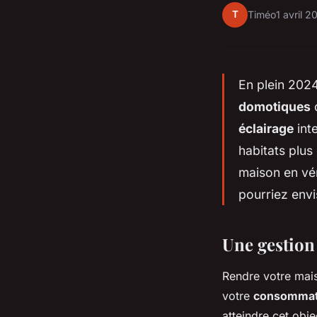
T
Timéo
1 avril 2
En plein 2024
domotiques
éclairage
inte
habitats plus
maison en vé
pourriez envi
Une gestion 
Rendre votre mais
votre
consommat
atteindre cet objec