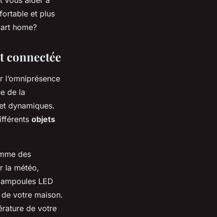
ortable et plus
smart home?
et connectée
r l’omniprésence
e de la
s et dynamiques.
ifférents
objets
omme des
r la météo,
es ampoules LED
 de votre maison.
rature de votre