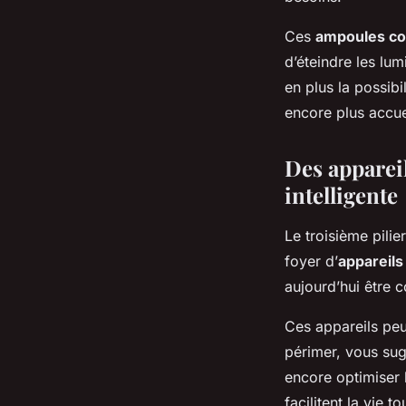
Ces
ampoules c
d’éteindre les lu
en plus la possib
encore plus accue
Des apparei
intelligente
Le troisième pili
foyer d’
appareil
aujourd’hui être c
Ces appareils peu
périmer, vous sug
encore optimiser l
facilitent la vie