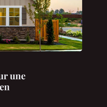
ur une
 en