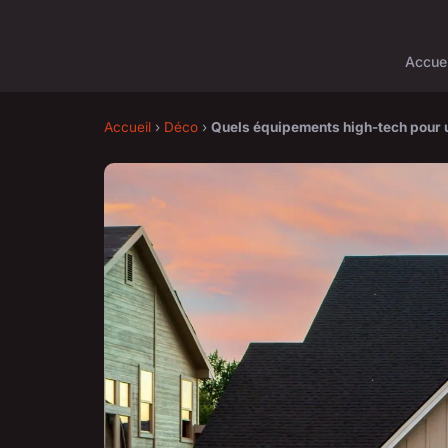
Accuei
Accueil
›
Déco
›
Quels équipements high-tech pour u