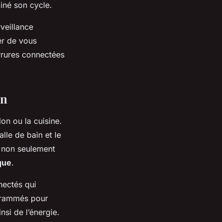
miné son cycle.
veillance
er de vous
errures connectées
in
on ou la cuisine.
lle de bain et le
 non seulement
que
.
nectés qui
ogrammés pour
si de l’énergie.