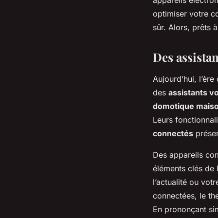
optimiser votre c
sûr. Alors, prêts
Des assista
Aujourd’hui, l’ère
des
assistants v
domotique mais
Leurs fonctionnali
connectés
présen
Des appareils c
éléments clés de 
l’actualité ou vot
connectées, le th
En prononçant sim