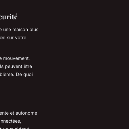
curité
re une maison plus
il sur votre
 de mouvement,
ls peuvent être
oblème. De quoi
igente et autonome
onnectées,
t vous aider à